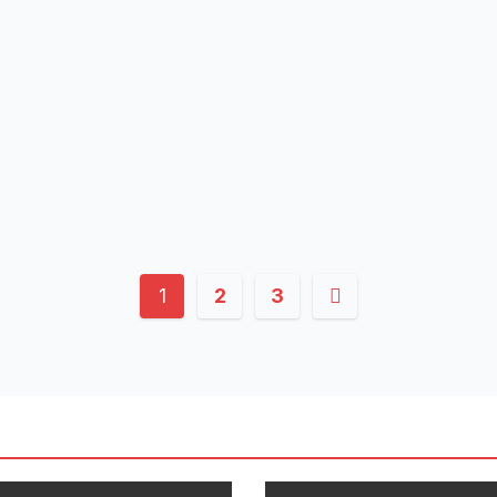
Posts
1
2
3
pagination