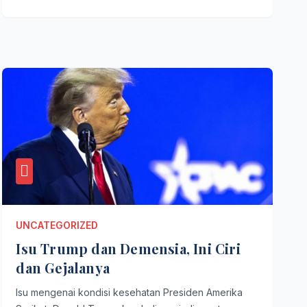
UNCATEGORIZED
Isu Trump dan Demensia, Ini Ciri
dan Gejalanya
Isu mengenai kondisi kesehatan Presiden Amerika