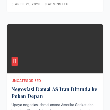
APRIL 21, 2026
ADMINSATU
UNCATEGORIZED
Negosiasi Damai AS Iran Ditunda ke
Pekan Depan
Upaya negosiasi damai antara Amerika Serikat dan