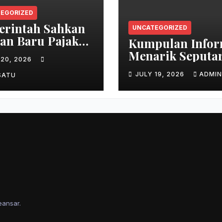
EGORIZED
erintah Sahkan
UNCATEGORIZED
an Baru Pajak
Kumpulan Infor
araan Listrik
Menarik Seputa
 20, 2026
Tren Gaya Hidu
JULY 19, 2026
ADMI
SATU
Kini
ansar
.