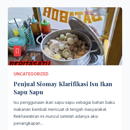
UNCATEGORIZED
Penjual Siomay Klarifikasi Isu Ikan
Sapu Sapu
Isu penggunaan ikan sapu-sapu sebagai bahan baku
makanan kembali mencuat di tengah masyarakat.
Kekhawatiran ini muncul setelah adanya aksi
penangkapan…