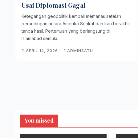
Usai Diplomasi Gagal
Ketegangan geopolitik kembali memanas setelah
perundingan antara Amerika Serikat dan Iran berakhir
tanpa hasil. Pertemuan yang berlangsung di
Islamabad semula…
APRIL 14, 2026
ADMINSATU
You missed