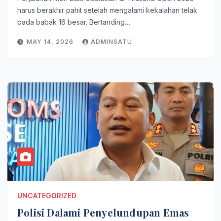
harus berakhir pahit setelah mengalami kekalahan telak
pada babak 16 besar. Bertanding…
MAY 14, 2026
ADMINSATU
UNCATEGORIZED
Polisi Dalami Penyelundupan Emas