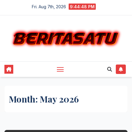
Skip
Fri. Aug 7th, 2026
9:44:49 PM
to
content
Month:
May 2026