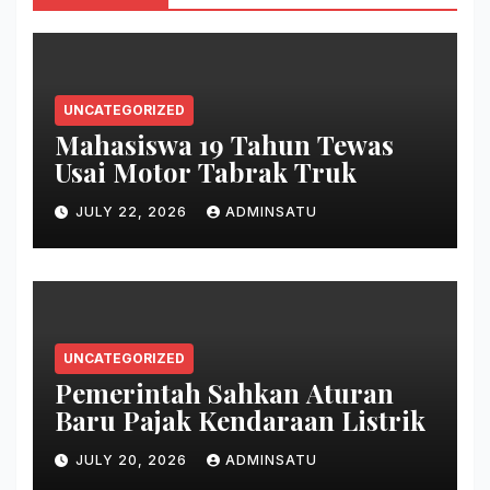
UNCATEGORIZED
Mahasiswa 19 Tahun Tewas
Usai Motor Tabrak Truk
JULY 22, 2026
ADMINSATU
UNCATEGORIZED
Pemerintah Sahkan Aturan
Baru Pajak Kendaraan Listrik
JULY 20, 2026
ADMINSATU