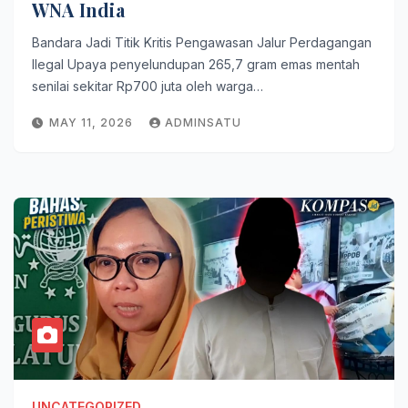
WNA India
Bandara Jadi Titik Kritis Pengawasan Jalur Perdagangan
Ilegal Upaya penyelundupan 265,7 gram emas mentah
senilai sekitar Rp700 juta oleh warga…
MAY 11, 2026
ADMINSATU
UNCATEGORIZED