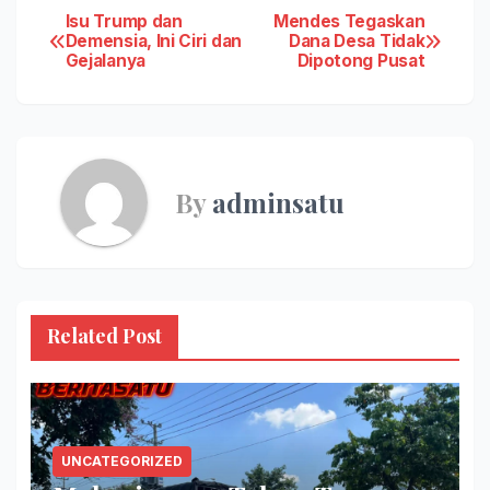
Post
Isu Trump dan
Mendes Tegaskan
Demensia, Ini Ciri dan
Dana Desa Tidak
Gejalanya
Dipotong Pusat
navigation
By
adminsatu
Related Post
UNCATEGORIZED