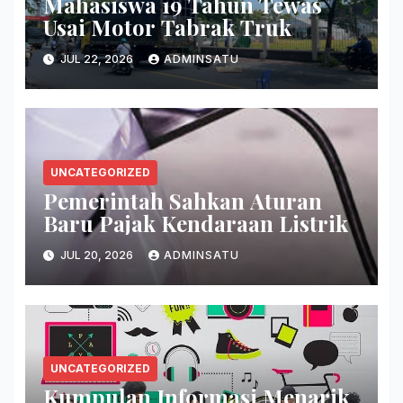
Mahasiswa 19 Tahun Tewas
Usai Motor Tabrak Truk
JUL 22, 2026
ADMINSATU
UNCATEGORIZED
Pemerintah Sahkan Aturan
Baru Pajak Kendaraan Listrik
JUL 20, 2026
ADMINSATU
UNCATEGORIZED
Kumpulan Informasi Menarik