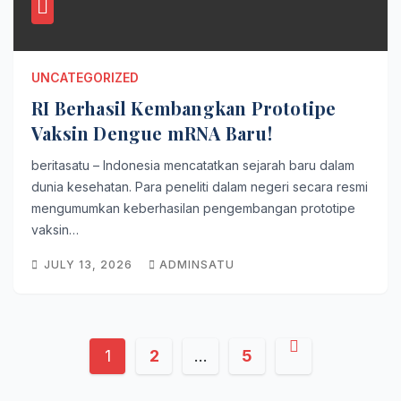
UNCATEGORIZED
RI Berhasil Kembangkan Prototipe
Vaksin Dengue mRNA Baru!
beritasatu – Indonesia mencatatkan sejarah baru dalam
dunia kesehatan. Para peneliti dalam negeri secara resmi
mengumumkan keberhasilan pengembangan prototipe
vaksin…
JULY 13, 2026
ADMINSATU
Posts
1
2
…
5
pagination