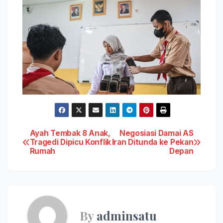
Post
Ayah Tembak 8 Anak,
Negosiasi Damai AS
Tragedi Dipicu Konflik
Iran Ditunda ke Pekan
Rumah
Depan
navigation
By
adminsatu